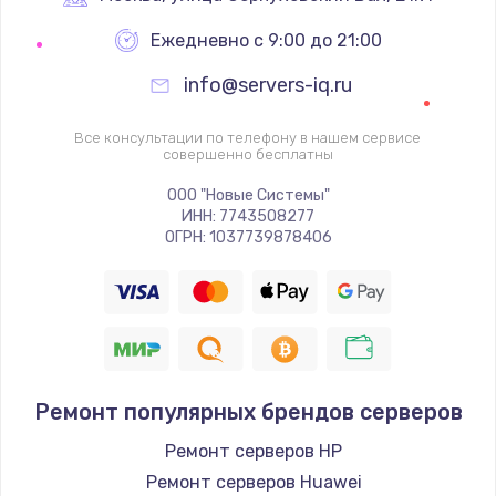
Заказать
Ежедневно с 9:00 до 21:00
Ремонт цепей питания
info@servers-iq.ru
2500 руб.
Все консультации по телефону в нашем сервисе
Заказать
совершенно бесплатны
ООО "Новые Системы"
Замена жесткого диска
ИНН: 7743508277
ОГРН: 1037739878406
750 руб.
Заказать
Установка драйверов
725 руб.
Заказать
Ремонт популярных брендов серверов
Ремонт серверов HP
Замена вебкамеры
Ремонт серверов Huawei