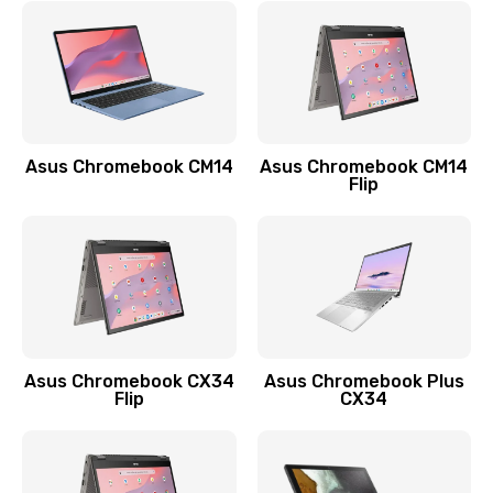
Замена сканера отпечатка
790 руб.
Заказать
Замена разъема зарядки (питания)
Asus Chromebook CM14
Asus Chromebook CM14
Flip
390 руб.
Заказать
Замена разъёма наушников (гарнитуры)
390 руб.
Заказать
Asus Chromebook CX34
Asus Chromebook Plus
Flip
CX34
Замена кнопок громкости
390 руб.
Заказать