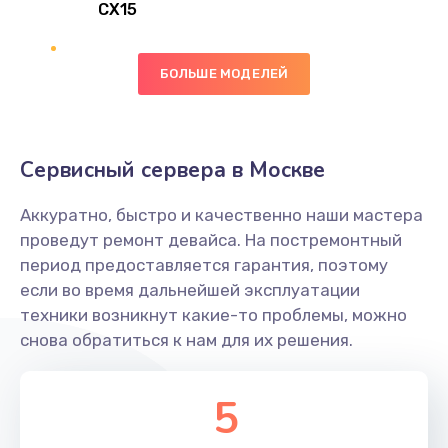
CX15
Заказать
Замена вибромотора
БОЛЬШЕ МОДЕЛЕЙ
890 руб.
Заказать
Сервисный сервера в Москве
Замена голосового динамика
Аккуратно, быстро и качественно наши мастера
490 руб.
проведут ремонт девайса. На постремонтный
Заказать
период предоставляется гарантия, поэтому
если во время дальнейшей эксплуатации
Замена основной камеры
техники возникнут какие-то проблемы, можно
490 руб.
снова обратиться к нам для их решения.
Заказать
5
Замена элемента