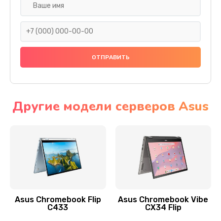
Замена разъема SIM
290 руб.
Заказать
Сбор/Разбор
1490 руб.
Заказать
Другие модели серверов Asus
Чистка динамика и микрофонов (с разбором)
1790 руб.
Заказать
Замена кнопки Home (домой)
890 руб.
Asus Chromebook Flip
Asus Chromebook Vibe
C433
CX34 Flip
Заказать