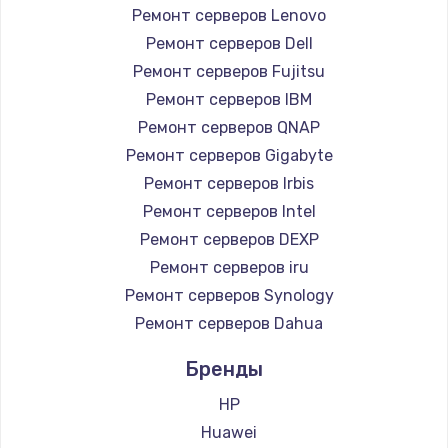
1260 руб.
Ремонт серверов Lenovo
Заказать
Ремонт серверов Dell
Ремонт серверов Fujitsu
Ремонт петель крышки
Ремонт серверов IBM
990 руб.
Ремонт серверов QNAP
Заказать
Ремонт серверов Gigabyte
Ремонт серверов Irbis
Настройка Wi-Fi
Ремонт серверов Intel
1030 руб.
Ремонт серверов DEXP
Заказать
Ремонт серверов iru
Ремонт серверов Synology
Замена шим-контроллера
Ремонт серверов Dahua
3900 руб.
Бренды
Заказать
HP
Huawei
Замена HDMI