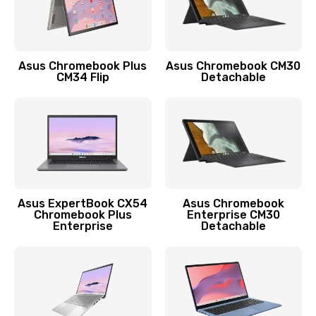
Защита гидрогелевой пленкой
1290 руб.
Asus Chromebook Plus
Asus Chromebook CM30
Заказать
CM34 Flip
Detachable
Замена экрана
1145 руб.
Заказать
Замена аккумулятора
Asus ExpertBook CX54
Asus Chromebook
Chromebook Plus
Enterprise CM30
890 руб.
Enterprise
Detachable
Заказать
Замена задней крышки
490 руб.