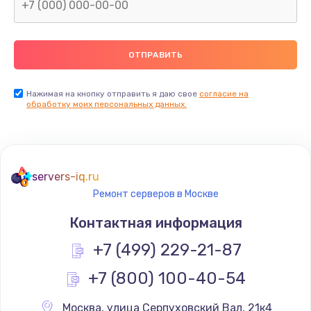
Заказать
Замена северного моста
2600 руб.
Заказать
Нажимая на кнопку отправить я даю свое
согласие на
обработку моих персональных данных.
Замена видеочипа
2745 руб.
Заказать
servers-iq.ru
Ремонт серверов в Москве
Ремонт разъема питания
745 руб.
Контактная информация
Заказать
+7 (499) 229-21-87
+7 (800) 100-40-54
Замена видеокарты
1600 руб.
Москва
,
 улица Серпуховский Вал, 21к4