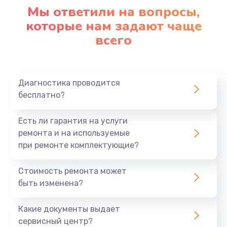
Настройка ОС
Мы ответили на вопросы,
1090 руб.
которые нам задают чаще
всего
Заказать
Ремонт подсветки
1200 руб.
Диагностика проводится
бесплатно?
Заказать
Настройка BIOS
Есть ли гарантия на услуги
ремонта и на используемые
930 руб.
при ремонте комплектующие?
Заказать
Стоимость ремонта может
Замена SSD
быть изменена?
1045 руб.
Какие документы выдает
Заказать
сервисный центр?