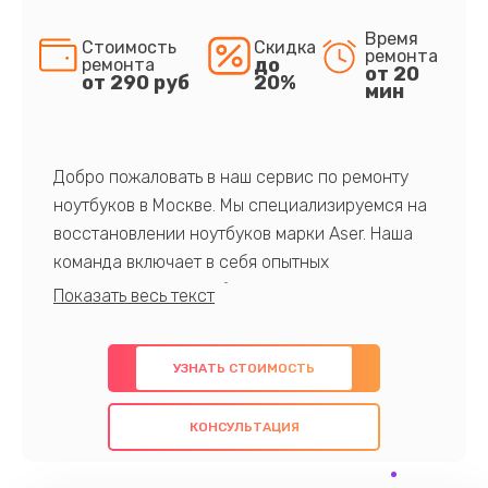
Время
Стоимость
Скидка
ремонта
до
ремонта
от 20
от 290 руб
20%
мин
Добро пожаловать в наш сервис по ремонту
ноутбуков в Москве. Мы специализируемся на
восстановлении ноутбуков марки Aser. Наша
команда включает в себя опытных
профессионалов с обширными знаниями и
многолетним опытом в данной области. Мы
предлагаем быстрый и качественный ремонт с
УЗНАТЬ СТОИМОСТЬ
использованием оригинальных компонентов, а
также гарантируем качество всех
КОНСУЛЬТАЦИЯ
проведенных работ. Наша цель - предоставить
клиентам надежное и профессиональное