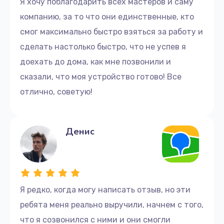
Я хочу поблагодарить всех мастеров и саму
восстанавливать работоспособность серверов в
компанию, за то что они единственные, кто
кратчайшие сроки.
смог максимально быстро взяться за работу и
сделать настолько быстро, что не успев я
Как связаться с нами
доехать до дома, как мне позвонили и
Если вам необходим ремонт серверов Dell,
сказали, что моя устройство готово! Все
пожалуйста, свяжитесь с нами по телефону +7
отлично, советую!
(499) 229-21-87 или посетите наш офис по адресу
улица Серпуховский Вал, 21к4. Наша команда
профессионалов готова предложить вам лучшее
Денис
решение для любой проблемы, связанной с вашим
серверным оборудованием.
Забота о вашей IT-инфраструктуре начинается
здесь. Обратитесь к нам уже сегодня!
Я редко, когда могу написать отзыв, но эти
ребята меня реально выручили, начнем с того,
что я созвонился с ними и они смогли