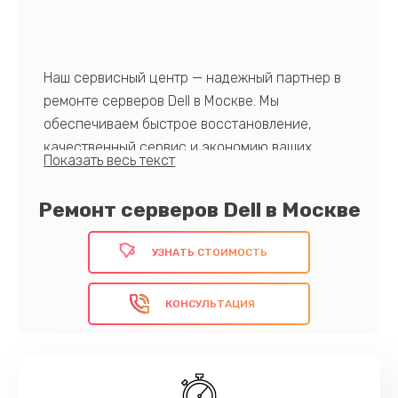
Наш сервисный центр — надежный партнер в
ремонте серверов Dell в Москве. Мы
обеспечиваем быстрое восстановление,
качественный сервис и экономию ваших
ресурсов. У нас всегда в наличии
оригинальные запчасти. Доверьте нам заботу о
Ремонт серверов Dell в Москве
вашей серверной инфраструктуре и
обеспечьте бесперебойную работу вашего
УЗНАТЬ СТОИМОСТЬ
бизнеса!
КОНСУЛЬТАЦИЯ
Выберите надежность и оптимизацию с нами,
запишитесь на ремонт.