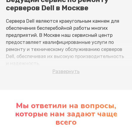
серверов Dell в Москве
Сервера Dell являются краеугольным камнем для
обеспечения бесперебойной работы многих
предприятий. В Москве наш сервисный центр
предоставляет квалифицированные услуги по
ремонту и техническому обслуживанию серверов
Dell, обеспечивая их высокую производительность
и надежность.
Развернуть
Распространенные причины
поломок
Знание причин неисправностей помогает в их
Мы ответили на вопросы,
своевременном предотвращении:
которые нам задают чаще
всего
Перегрев.
Недостаточное охлаждение
может привести к перегреву компонентов и,