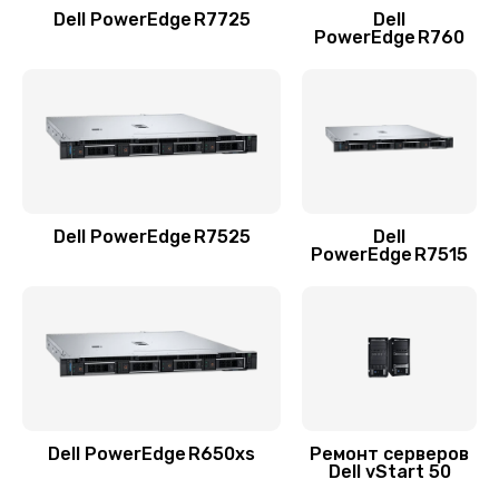
2560 руб.
Dell PowerEdge R7725
Dell
PowerEdge R760
Заказать
Установка/Настройка RAID-массива, SCSI
контроллера
1440 руб.
Заказать
Dell PowerEdge R7525
Dell
PowerEdge R7515
Восстановление загрузчика BIOS
1920 руб.
Заказать
Dell PowerEdge R650xs
Ремонт серверов
Dell vStart 50