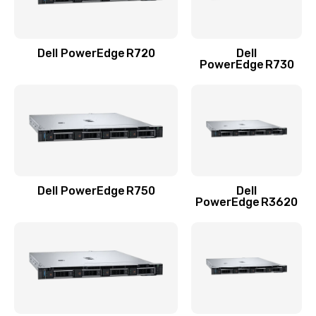
1200 руб.
Заказать
Dell PowerEdge R720
Dell
Настройка оборудования
PowerEdge R730
900 руб.
Заказать
Ремонт материнской платы
2800 руб.
Заказать
Dell PowerEdge R750
Dell
PowerEdge R3620
Замена блока питания
960 руб.
Заказать
Замена материнской платы