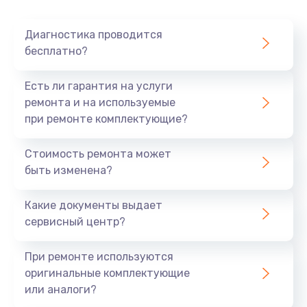
как следствие, к их выходу из строя.
Пыль.
Накопление пыли внутри сервера
Диагностика проводится
ухудшает вентиляцию и может вызвать
бесплатно?
перегрев.
Сбои ПО.
Ошибки в программном обеспечении
Есть ли гарантия на услуги
или его устаревание могут привести к
ремонта и на используемые
нестабильной работе сервера.
при ремонте комплектующие?
Механические повреждения.
Удары или
падения во время транспортировки могут
Стоимость ремонта может
привести к физическому ущербу компонентов.
быть изменена?
Профилактика неисправностей
Какие документы выдает
Для уменьшения вероятности поломок
сервисный центр?
рекомендуется регулярно проводить следующие
мероприятия:
При ремонте используются
оригинальные комплектующие
Обслуживание системы охлаждения.
или аналоги?
Регулярная проверка и чистка кулеров и