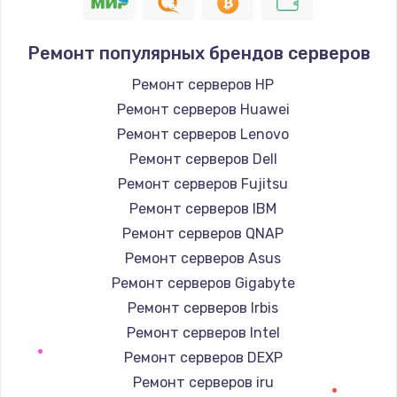
1400 руб.
Заказать
Ремонт популярных брендов серверов
Замена / ремонт электронного модуля
Ремонт серверов HP
управления
Ремонт серверов Huawei
600 руб.
Ремонт серверов Lenovo
Заказать
Ремонт серверов Dell
Ремонт серверов Fujitsu
Замена конфорки
Ремонт серверов IBM
1100 руб.
Ремонт серверов QNAP
Заказать
Ремонт серверов Asus
Ремонт серверов Gigabyte
Замена платы сенсора
Ремонт серверов Irbis
900 руб.
Ремонт серверов Intel
Заказать
Ремонт серверов DEXP
Ремонт серверов iru
Замена регулятора режимов конфорки