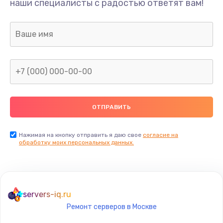
наши специалисты с радостью ответят вам!
1300 руб.
Заказать
Ремонт капиллярной трубки
400 руб.
Заказать
Замена блока питания
1000 руб.
Заказать
Нажимая на кнопку отправить я даю свое
согласие на
обработку моих персональных данных.
Прошивка / разблокировка
900 руб.
Заказать
servers-iq.ru
Ремонт серверов в Москве
Замена термостата