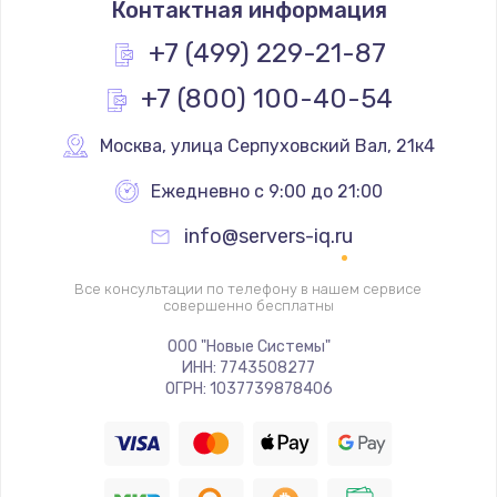
Контактная информация
1200 руб.
Заказать
+7 (499) 229-21-87
+7 (800) 100-40-54
Замена реле
1000 руб.
Москва
,
 улица Серпуховский Вал, 21к4
Заказать
Ежедневно с 9:00 до 21:00
Замена термопредохранителя
info@servers-iq.ru
700 руб.
Заказать
Все консультации по телефону в нашем сервисе
совершенно бесплатны
Замена ТЭНа
ООО "Новые Системы"
ИНН: 7743508277
2500 руб.
ОГРН: 1037739878406
Заказать
Замена шнура