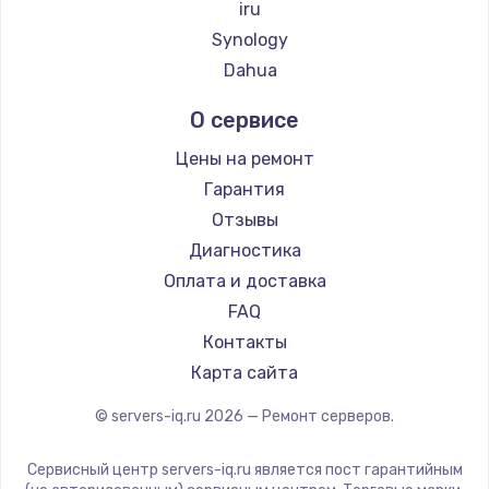
iru
2500 руб.
Synology
Заказать
Dahua
Замена электроконфорки
О сервисе
1300 руб.
Цены на ремонт
Заказать
Гарантия
Отзывы
Техобслуживание
Диагностика
900 руб.
Оплата и доставка
Заказать
FAQ
Контакты
Установка / подключение / демонтаж
Карта сайта
1300 руб.
Заказать
© servers-iq.ru
2026
— Ремонт серверов.
Прошивка
Сервисный центр servers-iq.ru является пост гарантийным