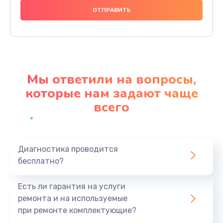
1000 руб.
Заказать
Ремонт материнской платы
4500 руб.
Мы ответили на вопросы,
Заказать
которые нам задают чаще
всего
Профилактическая чистка
1000 руб.
Заказать
Диагностика проводится
бесплатно?
Прошивка BIOS
1920 руб.
Есть ли гарантия на услуги
Заказать
ремонта и на используемые
при ремонте комплектующие?
Замена северного моста