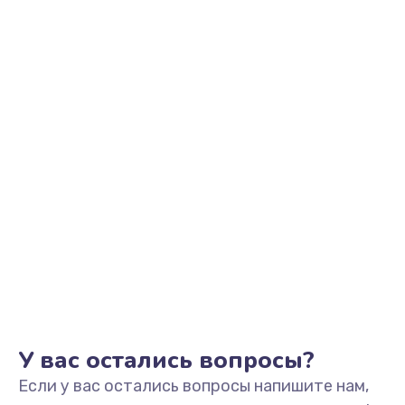
2500 руб.
Заказать
Замена видеоадаптера (видеокарты)
1800 руб.
Заказать
Замена, перепайка чипа
1300 руб.
Заказать
Замена HDMI-разъема
650 руб.
Заказать
У вас остались вопросы?
Если у вас остались вопросы напишите нам,
Замена/Pемонт карбюратора