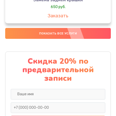
650 руб.
Заказать
Замена аккумулятора
ПОКАЗАТЬ ВСЕ УСЛУГИ
4000 руб.
Заказать
Замена материнской платы
Скидка 20% по
1100 руб.
предварительной
Заказать
записи
Замена масла
750 руб.
Заказать
Замена праймера