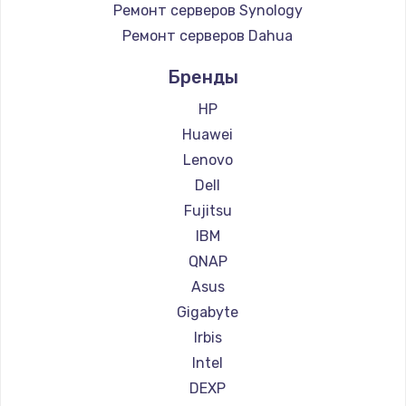
Ремонт серверов Synology
900 руб.
Ремонт серверов Dahua
Заказать
Бренды
Замена сенсорного датчика
HP
1300 руб.
Huawei
Заказать
Lenovo
Dell
Замена сигнальной лампы
Fujitsu
1200 руб.
IBM
Заказать
QNAP
Asus
Замена системной платы
Gigabyte
1500 руб.
Irbis
Заказать
Intel
DEXP
Замена температурного датчика