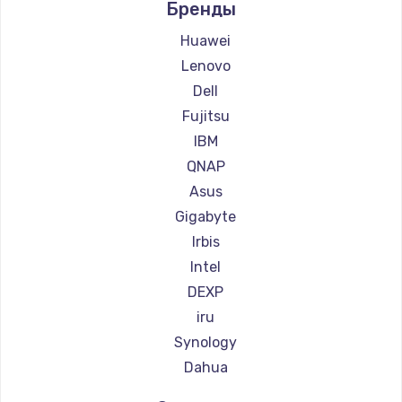
Бренды
Замена тачпада
Huawei
1745 руб.
Lenovo
Заказать
Dell
Fujitsu
Замена корпуса
IBM
890 руб.
QNAP
Заказать
Asus
Gigabyte
Замена материнской платы
Irbis
1760 руб.
Intel
Заказать
DEXP
iru
Synology
Dahua