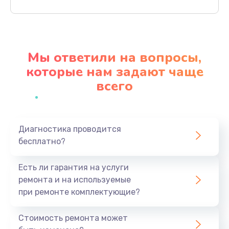
Заказать
Замена северного моста
2750 руб.
Мы ответили на вопросы,
Заказать
которые нам задают чаще
всего
Замена экрана
940 руб.
Заказать
Диагностика проводится
бесплатно?
Замена шлейфа матрицы
1095 руб.
Есть ли гарантия на услуги
Заказать
ремонта и на используемые
при ремонте комплектующие?
Замена термопасты
1060 руб.
Стоимость ремонта может