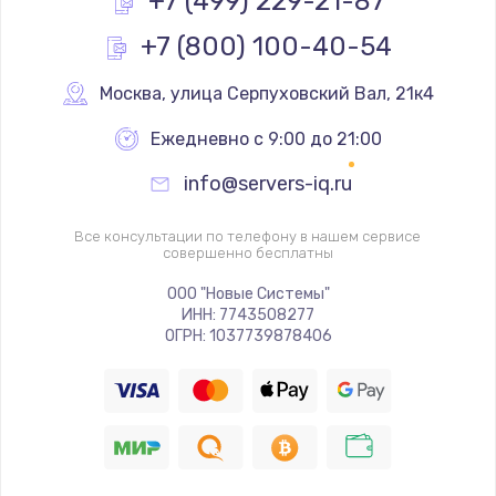
+7 (499) 229-21-87
+7 (800) 100-40-54
Ремонт разъема питания
1090 руб.
Москва
,
 улица Серпуховский Вал, 21к4
Заказать
Ежедневно с 9:00 до 21:00
Замена видеочипа
info@servers-iq.ru
2745 руб.
Заказать
Все консультации по телефону в нашем сервисе
совершенно бесплатны
Настройка BIOS
ООО "Новые Системы"
ИНН: 7743508277
995 руб.
ОГРН: 1037739878406
Заказать
Ремонт подсветки
1200 руб.
Заказать