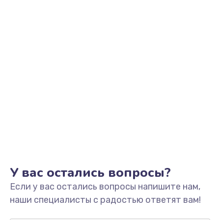
Заказать
Замена звуковой карты
1500 руб.
Заказать
Замена USB порта
1245 руб.
Заказать
Замена разъёмов (HDMI, DVI, Дисплей порта)
390 руб.
Заказать
У вас остались вопросы?
Если у вас остались вопросы напишите нам,
Замена аккумулятора
наши специалисты с радостью ответят вам!
620 руб.
Заказать