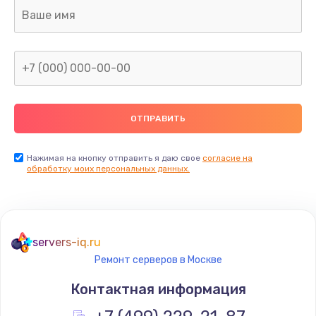
Замена клавиатуры
990 руб.
Заказать
Замена жесткого диска
745 руб.
Заказать
Нажимая на кнопку отправить я даю свое
согласие на
обработку моих персональных данных.
Ремонт цепей питания
2500 руб.
Заказать
servers-iq.ru
Ремонт серверов в Москве
Замена видеокарты
Контактная информация
2045 руб.
Заказать