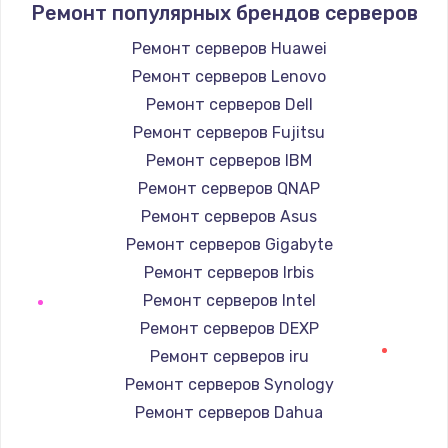
Ремонт популярных брендов серверов
Настройка ОС
Ремонт серверов Huawei
1160 руб.
Ремонт серверов Lenovo
Заказать
Ремонт серверов Dell
Ремонт серверов Fujitsu
Чистка от пыли
Ремонт серверов IBM
1060 руб.
Ремонт серверов QNAP
Заказать
Ремонт серверов Asus
Ремонт серверов Gigabyte
Замена южного моста
Ремонт серверов Irbis
2750 руб.
Ремонт серверов Intel
Заказать
Ремонт серверов DEXP
Ремонт серверов iru
Замена контроллера питания
Ремонт серверов Synology
1490 руб.
Ремонт серверов Dahua
Заказать