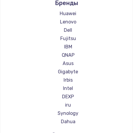
Бренды
Замена тачпада
Huawei
1745 руб.
Lenovo
Заказать
Dell
Fujitsu
Замена корпуса
IBM
890 руб.
QNAP
Заказать
Asus
Gigabyte
Замена материнской платы
Irbis
1760 руб.
Intel
Заказать
DEXP
iru
Synology
Dahua