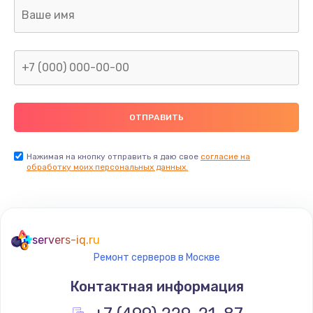
Замена клавиатуры
990 руб.
Заказать
Замена жесткого диска
745 руб.
Заказать
Нажимая на кнопку отправить я даю свое
согласие на
обработку моих персональных данных.
Ремонт цепей питания
2500 руб.
Заказать
servers-iq.ru
Ремонт серверов в Москве
Замена видеокарты
Контактная информация
2045 руб.
Заказать