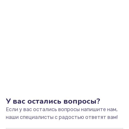
Заказать
Замена звуковой карты
1500 руб.
Заказать
Замена USB порта
1245 руб.
Заказать
Замена разъёмов (HDMI, DVI, Дисплей порта)
390 руб.
Заказать
У вас остались вопросы?
Если у вас остались вопросы напишите нам,
Замена аккумулятора
наши специалисты с радостью ответят вам!
620 руб.
Заказать