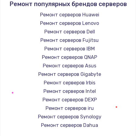
Ремонт популярных брендов серверов
Настройка ОС
Ремонт серверов Huawei
1160 руб.
Ремонт серверов Lenovo
Заказать
Ремонт серверов Dell
Ремонт серверов Fujitsu
Чистка от пыли
Ремонт серверов IBM
1060 руб.
Ремонт серверов QNAP
Заказать
Ремонт серверов Asus
Ремонт серверов Gigabyte
Замена южного моста
Ремонт серверов Irbis
2750 руб.
Ремонт серверов Intel
Заказать
Ремонт серверов DEXP
Ремонт серверов iru
Замена контроллера питания
Ремонт серверов Synology
1490 руб.
Ремонт серверов Dahua
Заказать