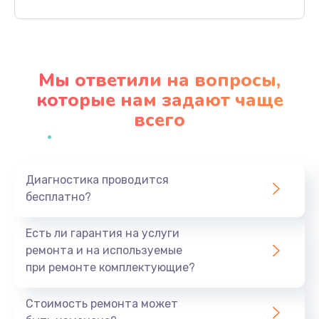
Заказать
Замена северного моста
2750 руб.
Мы ответили на вопросы,
Заказать
которые нам задают чаще
всего
Замена экрана
940 руб.
Заказать
Диагностика проводится
бесплатно?
Замена шлейфа матрицы
1095 руб.
Есть ли гарантия на услуги
Заказать
ремонта и на используемые
при ремонте комплектующие?
Замена термопасты
1060 руб.
Стоимость ремонта может