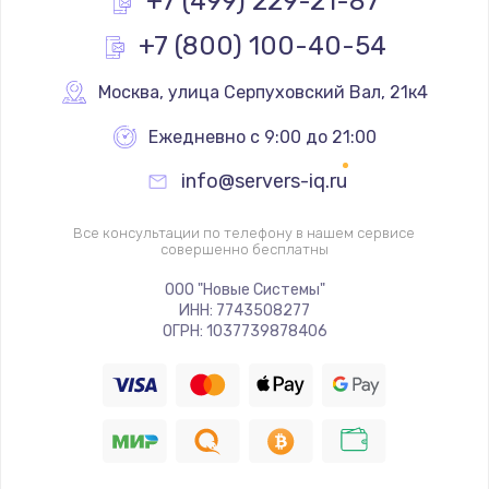
+7 (499) 229-21-87
+7 (800) 100-40-54
Ремонт разъема питания
1090 руб.
Москва
,
 улица Серпуховский Вал, 21к4
Заказать
Ежедневно с 9:00 до 21:00
Замена видеочипа
info@servers-iq.ru
2745 руб.
Заказать
Все консультации по телефону в нашем сервисе
совершенно бесплатны
Настройка BIOS
ООО "Новые Системы"
ИНН: 7743508277
995 руб.
ОГРН: 1037739878406
Заказать
Ремонт подсветки
1200 руб.
Заказать