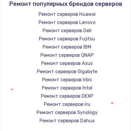
Ремонт популярных брендов серверов
Настройка ОС
Ремонт серверов Huawei
1160 руб.
Ремонт серверов Lenovo
Заказать
Ремонт серверов Dell
Ремонт серверов Fujitsu
Чистка от пыли
Ремонт серверов IBM
1060 руб.
Ремонт серверов QNAP
Заказать
Ремонт серверов Asus
Ремонт серверов Gigabyte
Замена южного моста
Ремонт серверов Irbis
2750 руб.
Ремонт серверов Intel
Заказать
Ремонт серверов DEXP
Ремонт серверов iru
Замена контроллера питания
Ремонт серверов Synology
1490 руб.
Ремонт серверов Dahua
Заказать