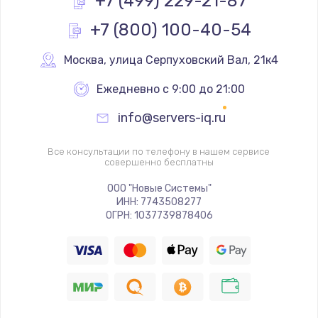
+7 (499) 229-21-87
+7 (800) 100-40-54
Ремонт разъема питания
1090 руб.
Москва
,
 улица Серпуховский Вал, 21к4
Заказать
Ежедневно с 9:00 до 21:00
Замена видеочипа
info@servers-iq.ru
2745 руб.
Заказать
Все консультации по телефону в нашем сервисе
совершенно бесплатны
Настройка BIOS
ООО "Новые Системы"
ИНН: 7743508277
995 руб.
ОГРН: 1037739878406
Заказать
Ремонт подсветки
1200 руб.
Заказать