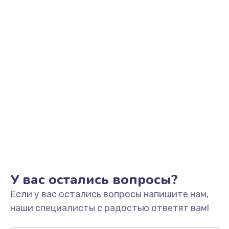
Заказать
Замена звуковой карты
1500 руб.
Заказать
Замена USB порта
1245 руб.
Заказать
Замена разъёмов (HDMI, DVI, Дисплей порта)
390 руб.
Заказать
У вас остались вопросы?
Если у вас остались вопросы напишите нам,
Замена аккумулятора
наши специалисты с радостью ответят вам!
620 руб.
Заказать