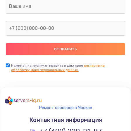
Замена клавиатуры
990 руб.
Заказать
Замена жесткого диска
745 руб.
Заказать
Нажимая на кнопку отправить я даю свое
согласие на
обработку моих персональных данных.
Ремонт цепей питания
2500 руб.
Заказать
servers-iq.ru
Ремонт серверов в Москве
Замена видеокарты
Контактная информация
2045 руб.
Заказать