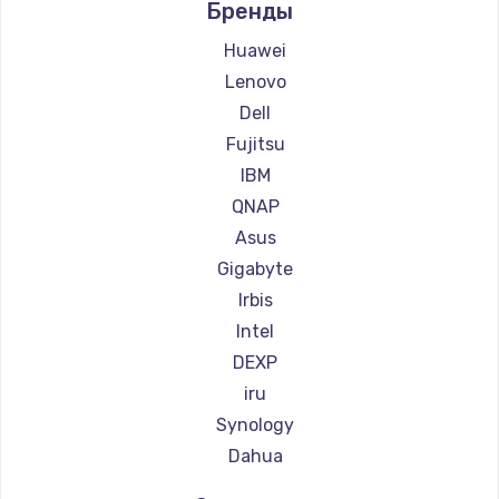
Бренды
Замена тачпада
Huawei
1745 руб.
Lenovo
Заказать
Dell
Fujitsu
Замена корпуса
IBM
890 руб.
QNAP
Заказать
Asus
Gigabyte
Замена материнской платы
Irbis
1760 руб.
Intel
Заказать
DEXP
iru
Synology
Dahua