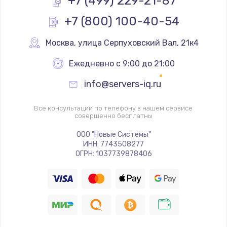
+7 (499) 229-21-87
+7 (800) 100-40-54
Ремонт разъема питания
1090 руб.
Москва
,
 улица Серпуховский Вал, 21к4
Заказать
Ежедневно с 9:00 до 21:00
Замена видеочипа
info@servers-iq.ru
2745 руб.
Заказать
Все консультации по телефону в нашем сервисе
совершенно бесплатны
Настройка BIOS
ООО "Новые Системы"
ИНН: 7743508277
995 руб.
ОГРН: 1037739878406
Заказать
Ремонт подсветки
1200 руб.
Заказать