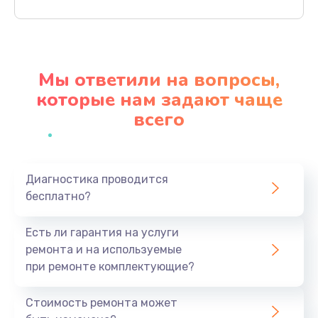
Заказать
Замена северного моста
2750 руб.
Мы ответили на вопросы,
Заказать
которые нам задают чаще
всего
Замена экрана
940 руб.
Заказать
Диагностика проводится
бесплатно?
Замена шлейфа матрицы
1095 руб.
Есть ли гарантия на услуги
Заказать
ремонта и на используемые
при ремонте комплектующие?
Замена термопасты
1060 руб.
Стоимость ремонта может