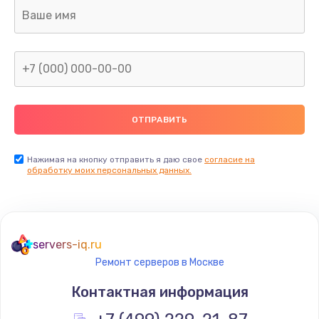
Замена клавиатуры
990 руб.
Заказать
Замена жесткого диска
745 руб.
Заказать
Нажимая на кнопку отправить я даю свое
согласие на
обработку моих персональных данных.
Ремонт цепей питания
2500 руб.
Заказать
servers-iq.ru
Ремонт серверов в Москве
Замена видеокарты
Контактная информация
2045 руб.
Заказать