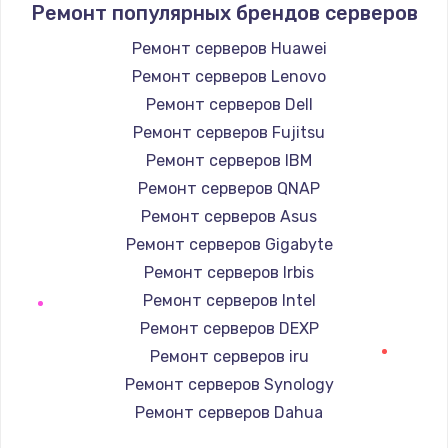
Ремонт популярных брендов серверов
Настройка ОС
Ремонт серверов Huawei
1160 руб.
Ремонт серверов Lenovo
Заказать
Ремонт серверов Dell
Ремонт серверов Fujitsu
Чистка от пыли
Ремонт серверов IBM
1060 руб.
Ремонт серверов QNAP
Заказать
Ремонт серверов Asus
Ремонт серверов Gigabyte
Замена южного моста
Ремонт серверов Irbis
2750 руб.
Ремонт серверов Intel
Заказать
Ремонт серверов DEXP
Ремонт серверов iru
Замена контроллера питания
Ремонт серверов Synology
1490 руб.
Ремонт серверов Dahua
Заказать