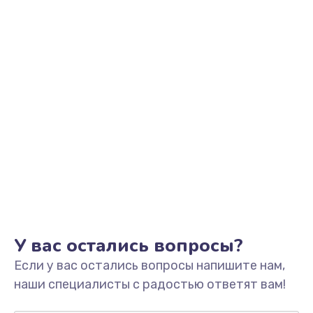
Заказать
Замена звуковой карты
1500 руб.
Заказать
Замена USB порта
1245 руб.
Заказать
Замена разъёмов (HDMI, DVI, Дисплей порта)
390 руб.
Заказать
У вас остались вопросы?
Если у вас остались вопросы напишите нам,
Замена аккумулятора
наши специалисты с радостью ответят вам!
620 руб.
Заказать