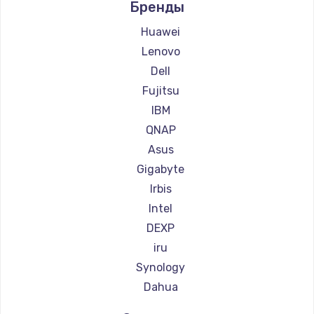
Бренды
Замена тачпада
Huawei
1745 руб.
Lenovo
Заказать
Dell
Fujitsu
Замена корпуса
IBM
890 руб.
QNAP
Заказать
Asus
Gigabyte
Замена материнской платы
Irbis
1760 руб.
Intel
Заказать
DEXP
iru
Synology
Dahua