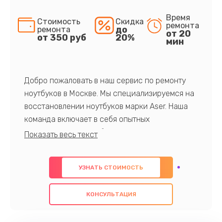
Время
Стоимость
Скидка
ремонта
до
ремонта
от 20
от 350 руб
20%
мин
Добро пожаловать в наш сервис по ремонту
ноутбуков в Москве. Мы специализируемся на
восстановлении ноутбуков марки Aser. Наша
команда включает в себя опытных
профессионалов с обширными знаниями и
многолетним опытом в данной области. Мы
предлагаем быстрый и качественный ремонт с
УЗНАТЬ СТОИМОСТЬ
использованием оригинальных компонентов, а
также гарантируем качество всех
КОНСУЛЬТАЦИЯ
проведенных работ. Наша цель - предоставить
клиентам надежное и профессиональное