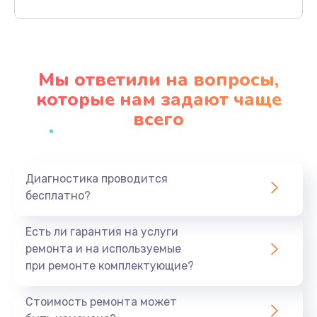
Заказать
Ремонт материнской платы
4500 руб.
Мы ответили на вопросы,
Заказать
которые нам задают чаще
всего
Профилактическая чистка
1000 руб.
Заказать
Диагностика проводится
бесплатно?
Прошивка BIOS
1920 руб.
Есть ли гарантия на услуги
Заказать
ремонта и на используемые
при ремонте комплектующие?
Замена северного моста
1440 руб.
Стоимость ремонта может