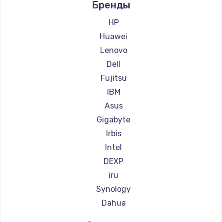
Заказать
Бренды
HP
Замена сенсорного датчика
Huawei
1300 руб.
Lenovo
Заказать
Dell
Fujitsu
Замена сигнальной лампы
IBM
1200 руб.
Asus
Заказать
Gigabyte
Irbis
Замена системной платы
Intel
1500 руб.
DEXP
Заказать
iru
Synology
Замена температурного датчика
Dahua
2500 руб.