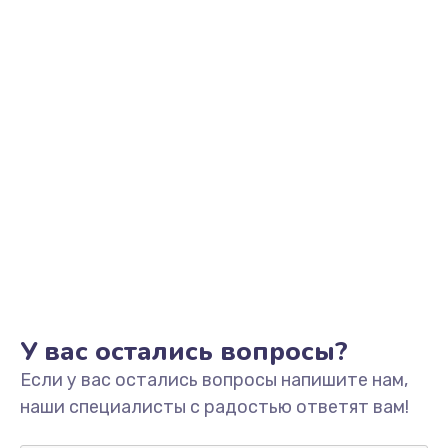
Заказать
Замена видеоадаптера (видеокарты)
1800 руб.
Заказать
Замена, перепайка чипа
1300 руб.
Заказать
Замена HDMI-разъема
650 руб.
Заказать
У вас остались вопросы?
Если у вас остались вопросы напишите нам,
Замена/Pемонт карбюратора
наши специалисты с радостью ответят вам!
1300 руб.
Заказать