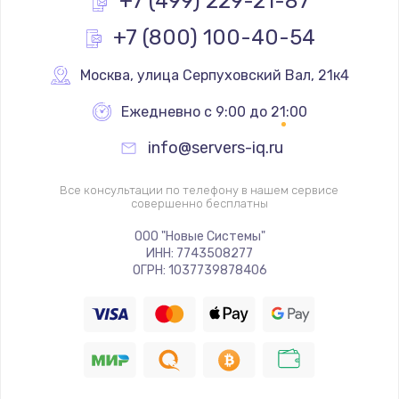
+7 (499) 229-21-87
+7 (800) 100-40-54
Замена реле
1000 руб.
Москва
,
 улица Серпуховский Вал, 21к4
Заказать
Ежедневно с 9:00 до 21:00
Замена термопредохранителя
info@servers-iq.ru
700 руб.
Заказать
Все консультации по телефону в нашем сервисе
совершенно бесплатны
Замена ТЭНа
ООО "Новые Системы"
ИНН: 7743508277
2500 руб.
ОГРН: 1037739878406
Заказать
Замена шнура
1400 руб.
Заказать