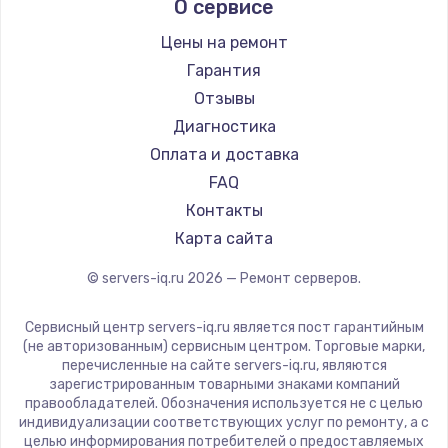
Заказать
О сервисе
Цены на ремонт
Замена электроконфорки
Гарантия
1300 руб.
Отзывы
Заказать
Диагностика
Оплата и доставка
Техобслуживание
FAQ
900 руб.
Контакты
Заказать
Карта сайта
Установка / подключение / демонтаж
© servers-iq.ru
2026
— Ремонт серверов.
1300 руб.
Сервисный центр servers-iq.ru является пост гарантийным
Заказать
(не авторизованным) сервисным центром. Торговые марки,
перечисленные на сайте servers-iq.ru, являются
Прошивка
зарегистрированным товарными знаками компаний
правообладателей. Обозначения используется не с целью
1400 руб.
индивидуализации соответствующих услуг по ремонту, а с
целью информирования потребителей о предоставляемых
Заказать