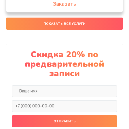
Заказать
Замена аккумулятора
ПОКАЗАТЬ ВСЕ УСЛУГИ
4000 руб.
Заказать
Замена материнской платы
Скидка 20% по
1100 руб.
предварительной
Заказать
записи
Замена масла
750 руб.
Заказать
Замена праймера
1000 руб.