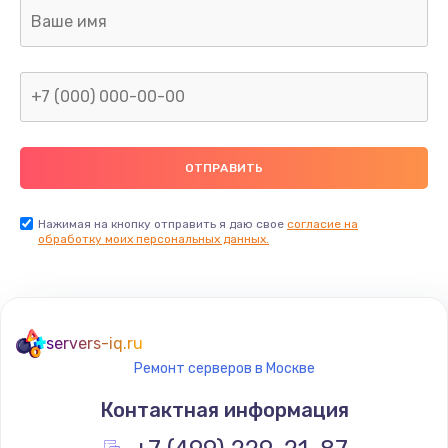
Ремонт капиллярной трубки
400 руб.
Заказать
Замена блока питания
1000 руб.
Заказать
Нажимая на кнопку отправить я даю свое
согласие на
обработку моих персональных данных.
Прошивка / разблокировка
900 руб.
Заказать
servers-iq.ru
Ремонт серверов в Москве
Замена термостата
Контактная информация
1200 руб.
Заказать