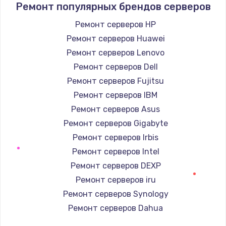
Ремонт популярных брендов серверов
Замена / ремонт электронного модуля
Ремонт серверов HP
управления
Ремонт серверов Huawei
600 руб.
Ремонт серверов Lenovo
Заказать
Ремонт серверов Dell
Ремонт серверов Fujitsu
Замена конфорки
Ремонт серверов IBM
1100 руб.
Ремонт серверов Asus
Заказать
Ремонт серверов Gigabyte
Ремонт серверов Irbis
Замена платы сенсора
Ремонт серверов Intel
900 руб.
Ремонт серверов DEXP
Заказать
Ремонт серверов iru
Ремонт серверов Synology
Замена регулятора режимов конфорки
Ремонт серверов Dahua
900 руб.