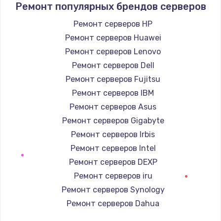
Ремонт популярных брендов серверов
Замена / ремонт электронного модуля
Ремонт серверов HP
управления
Ремонт серверов Huawei
600 руб.
Ремонт серверов Lenovo
Заказать
Ремонт серверов Dell
Ремонт серверов Fujitsu
Замена конфорки
Ремонт серверов IBM
1100 руб.
Ремонт серверов Asus
Заказать
Ремонт серверов Gigabyte
Ремонт серверов Irbis
Замена платы сенсора
Ремонт серверов Intel
900 руб.
Ремонт серверов DEXP
Заказать
Ремонт серверов iru
Ремонт серверов Synology
Замена регулятора режимов конфорки
Ремонт серверов Dahua
900 руб.