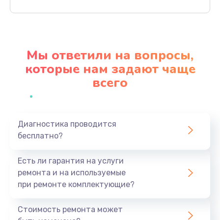
Заказать
Ремонт материнской платы
4500 руб.
Мы ответили на вопросы,
Заказать
которые нам задают чаще
всего
Профилактическая чистка
1000 руб.
Заказать
Диагностика проводится
бесплатно?
Прошивка BIOS
1920 руб.
Есть ли гарантия на услуги
Заказать
ремонта и на используемые
при ремонте комплектующие?
Замена северного моста
1440 руб.
Стоимость ремонта может