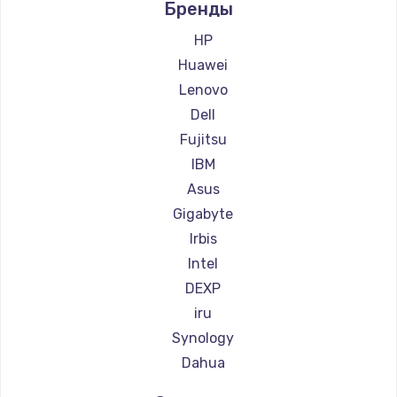
Заказать
Бренды
HP
Замена сенсорного датчика
Huawei
1300 руб.
Lenovo
Заказать
Dell
Fujitsu
Замена сигнальной лампы
IBM
1200 руб.
Asus
Заказать
Gigabyte
Irbis
Замена системной платы
Intel
1500 руб.
DEXP
Заказать
iru
Synology
Замена температурного датчика
Dahua
2500 руб.