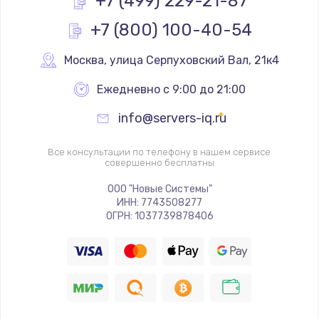
+7 (499) 229-21-87
+7 (800) 100-40-54
Замена реле
1000 руб.
Москва
,
 улица Серпуховский Вал, 21к4
Заказать
Ежедневно с 9:00 до 21:00
Замена термопредохранителя
info@servers-iq.ru
700 руб.
Заказать
Все консультации по телефону в нашем сервисе
совершенно бесплатны
Замена ТЭНа
ООО "Новые Системы"
ИНН: 7743508277
2500 руб.
ОГРН: 1037739878406
Заказать
Замена шнура
1400 руб.
Заказать