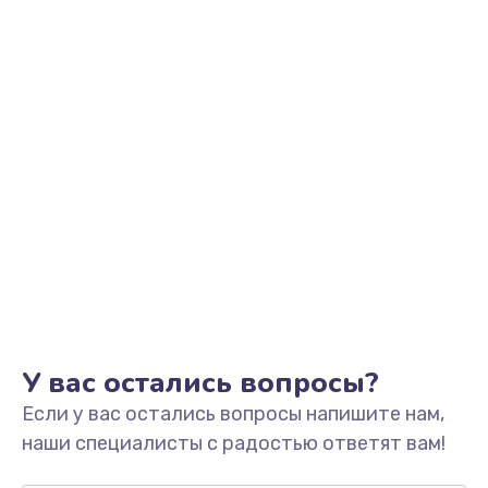
Заказать
Замена видеоадаптера (видеокарты)
1800 руб.
Заказать
Замена, перепайка чипа
1300 руб.
Заказать
Замена HDMI-разъема
650 руб.
Заказать
У вас остались вопросы?
Если у вас остались вопросы напишите нам,
Замена/Pемонт карбюратора
наши специалисты с радостью ответят вам!
1300 руб.
Заказать