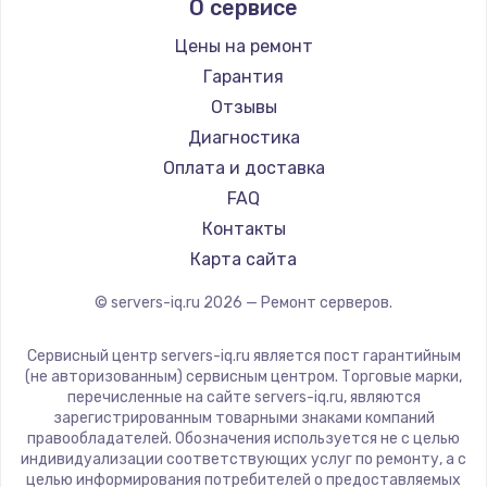
Заказать
О сервисе
Цены на ремонт
Замена электроконфорки
Гарантия
1300 руб.
Отзывы
Заказать
Диагностика
Оплата и доставка
Техобслуживание
FAQ
900 руб.
Контакты
Заказать
Карта сайта
Установка / подключение / демонтаж
© servers-iq.ru
2026
— Ремонт серверов.
1300 руб.
Сервисный центр servers-iq.ru является пост гарантийным
Заказать
(не авторизованным) сервисным центром. Торговые марки,
перечисленные на сайте servers-iq.ru, являются
Прошивка
зарегистрированным товарными знаками компаний
правообладателей. Обозначения используется не с целью
1400 руб.
индивидуализации соответствующих услуг по ремонту, а с
целью информирования потребителей о предоставляемых
Заказать