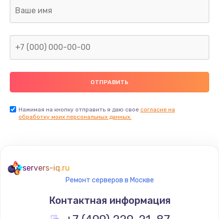
Ремонт капиллярной трубки
400 руб.
Заказать
Замена блока питания
1000 руб.
Заказать
Нажимая на кнопку отправить я даю свое
согласие на
обработку моих персональных данных.
Прошивка / разблокировка
900 руб.
Заказать
servers-iq.ru
Ремонт серверов в Москве
Замена термостата
Контактная информация
1200 руб.
Заказать