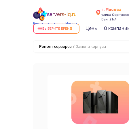
г. Москва
servers-iq.ru
улица Серпухов
Вал, 21к4
Ремонт серверов в Москве
Цены
О компани
ВЫБЕРИТЕ БРЕНД
Ремонт серверов
/
Замена корпуса