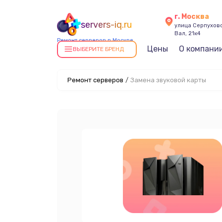
г. Москва
servers-iq.ru
улица Серпухов
Вал, 21к4
Ремонт серверов в Москве
Цены
О компани
ВЫБЕРИТЕ БРЕНД
Ремонт серверов
/
Замена звуковой карты